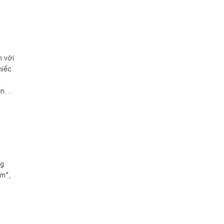
h với
hiếc
a
ển
ng
am",