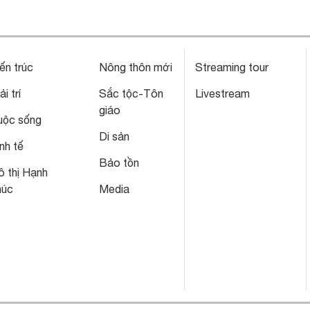
ến trúc
Nông thôn mới
Streaming tour
ải trí
Sắc tộc-Tôn
Livestream
giáo
uộc sống
Di sản
nh tế
Bảo tồn
 thị Hạnh
húc
Media