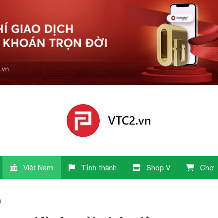
Việt Nam
Tỉnh thành
Shop V
Chợ
n