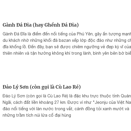
Gành Đá Đĩa (hay Ghềnh Đá Đĩa)
Gành Đá Đĩa là điểm đến nổi tiếng của Phú Yên, gây ấn tượng mạn
du khách nhờ những khối đá bazan xếp lớp độc đáo như những c
đĩa khổng lồ. Đến đây, bạn sẽ được chiêm ngưỡng vẻ đẹp kỳ vĩ củ
thiên nhiên và tận hưởng không khí trong lành, bình yên bên bờ bi
miền Trung.
Đảo Lý Sơn (còn gọi là Cù Lao Ré)
Đảo Lý Sơn (còn gọi là Cù Lao Ré) là đặc khu trực thuộc tỉnh Quả
Ngãi, cách đất liền khoảng 27 km. Được ví như "Jeonju của Việt N
đảo nổi tiếng với làn nước trong vắt, cánh đồng tỏi xanh mướt và
những trầm tích núi lửa cổ đại hùng