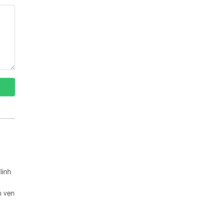
linh
n vẹn