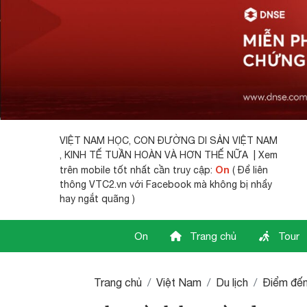
VIỆT NAM HỌC,
CON ĐƯỜNG DI SẢN VIỆT NAM
, KINH TẾ TUẦN HOÀN VÀ HƠN THẾ NỮA | Xem
On
trên mobile tốt nhất cần truy cập:
( Để liên
thông VTC2.vn với Facebook mà không bị nhẩy
hay ngắt quãng )
On
Trang chủ
Tour
Trang chủ
Việt Nam
Du lịch
Điểm đế