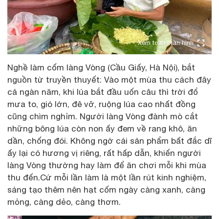
Xem toàn màn hình
Nghề làm cốm làng Vòng (Cầu Giấy, Hà Nội), bắt
nguồn từ truyền thuyết: Vào một mùa thu cách đây
cả ngàn năm, khi lúa bắt đầu uốn câu thì trời đổ
mưa to, gió lớn, đê vỡ, ruộng lúa cao nhất đồng
cũng chìm nghỉm. Người làng Vòng đành mò cắt
những bông lúa còn non ấy đem về rang khô, ăn
dần, chống đói. Không ngờ cái sản phẩm bất đắc dĩ
ấy lại có hương vị riêng, rất hấp dẫn, khiến người
làng Vòng thường hay làm để ăn chơi mỗi khi mùa
thu đến.Cứ mỗi lần làm là một lần rút kinh nghiệm,
sáng tạo thêm nên hạt cốm ngày càng xanh, càng
mỏng, càng dẻo, càng thơm.