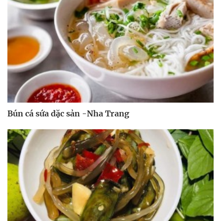
Bún cá sứa dặc sản -Nha Trang