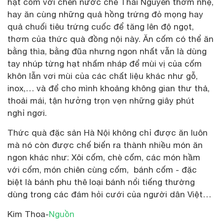
hạt cốm với chén nước chè Thái Nguyên thơm nhẹ,
hay ăn cùng những quả hồng trứng đỏ mọng hay
quả chuối tiêu trứng cuốc để tăng lên độ ngọt,
thơm của thức quà đồng nội này. Ăn cốm có thể ăn
bằng thìa, bằng đũa nhưng ngon nhất vẫn là dùng
tay nhúp từng hạt nhấm nháp để mùi vị của cốm
khôn lẫn vơi mùi của các chất liệu khác như gỗ,
inox,… và để cho mình khoảng không gian thư thả,
thoải mái, tận hưởng trọn vẹn những giây phút
nghỉ ngơi.
Thức quà đặc sản Hà Nội không chỉ được ăn luôn
mà nó còn được chế biến ra thành nhiều món ăn
ngon khác như: Xôi cốm, chè cốm, các món hầm
với cốm, món chiên cùng cốm, bánh cốm - đặc
biệt là bánh phu thê loại bánh nổi tiếng thường
dùng trong các đám hỏi cưới của người dân Việt…
Kim Thoa-
Nguồn