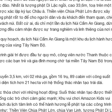
đáo. Nhất là tượng phật Di Lặc ngồi, cao 33,6m, toạ trên một
ợc xác lập kỷ lục Châu á. Thiền viện Chùa Phật Lớn được xây
ng phật rất to để cho người dân và du khách đến tham quan, ch
vách núi. Bất cứ ai, dù chỉ một lần du lịch Núi Cấm An Giang, dừ
ơng đều cảm nhận được sự trang nghiêm và linh thiêng của nơi 
o quy hoạch, du lịch Núi Cấm An Giang là một khu du lịch hành hư
trưng của vùng Tây Nam Bộ.
trình giải trí được đầu tư quy mô, công viên nước Thanh thuộc 
được các bạn trẻ và gia đình mong chờ tại miền Tây Nam Bộ tron
tuyến 3,5 km, với 02 nhà ga, gồm 16 trụ, 89 cabin với công suất
diện tích hơn 21 hecta với hệ thống thác nhân tạo trải dài.
 thỏa chơi với những hoạt động: Suối thác nhân tạo được thiế
ống các trò chơi cảm giác mạnh; Khu vui chơi Amazon Kids vui
ách du lịch tâm linh có thể hành hương lễ phật tại các công trình
núi như: Thiền Viện Chùa Phật Lớn, chùa Vạn Linh, tượng Phật Di 