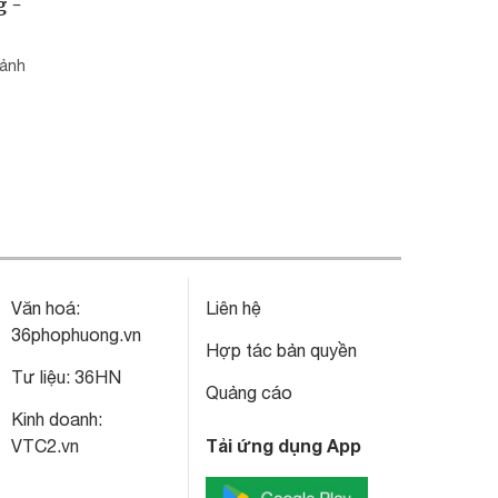
g -
cảnh
Văn hoá:
Liên hệ
36phophuong.vn
Hợp tác bản quyền
Tư liệu:
36HN
Quảng cáo
Kinh doanh:
Tải ứng dụng App
VTC2.vn