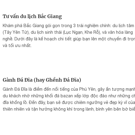
Tư vấn du lịch Bắc Giang
Khám phá Bắc Giang gói gọn trong 3 trải nghiệm chính: du lịch tâm 
(Tây Yên Tử), du lịch sinh thái (Lục Ngạn, Khe Rỗ), và văn hóa làng
nghề. Dưới đây là kế hoạch chi tiết giúp bạn lên một chuyến đi trọ
và tối ưu nhất.
Gành Đá Đĩa (hay Ghềnh Đá Đĩa)
Gành Đá Đĩa là điểm đến nổi tiếng của Phú Yên, gây ấn tượng mạn
du khách nhờ những khối đá bazan xếp lớp độc đáo như những c
đĩa khổng lồ. Đến đây, bạn sẽ được chiêm ngưỡng vẻ đẹp kỳ vĩ củ
thiên nhiên và tận hưởng không khí trong lành, bình yên bên bờ bi
miền Trung.