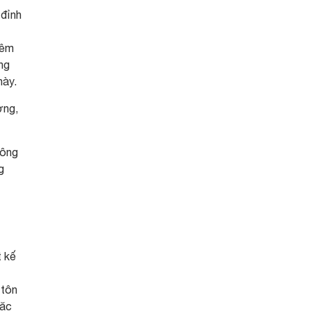
 đỉnh
iêm
ng
này.
ơng,
công
g
t kế
 tôn
Lặc