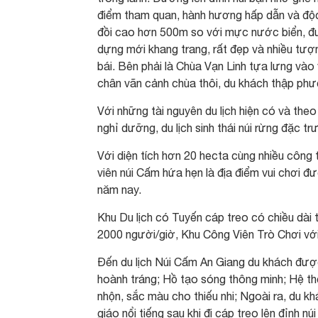
điểm tham quan, hành hương hấp dẫn và độc 
đồi cao hơn 500m so với mực nước biển, đư
dựng mới khang trang, rất đẹp và nhiều tượ
bái. Bên phải là Chùa Vạn Linh tựa lưng vào 
chân vãn cảnh chùa thôi, du khách thập phư
Với những tài nguyên du lịch hiện có và the
nghỉ dưỡng, du lịch sinh thái núi rừng đặc 
Với diện tích hơn 20 hecta cùng nhiều công 
viên núi Cấm hứa hẹn là địa điểm vui chơi 
năm nay.
Khu Du lịch có Tuyến cáp treo có chiều dài 
2000 người/giờ, Khu Công Viên Trò Chơi với 
Đến du lịch Núi Cấm An Giang du khách được
hoành tráng; Hồ tạo sóng thông minh; Hệ th
nhộn, sắc màu cho thiếu nhi; Ngoài ra, du kh
giáo nổi tiếng sau khi đi cáp treo lên đỉnh 