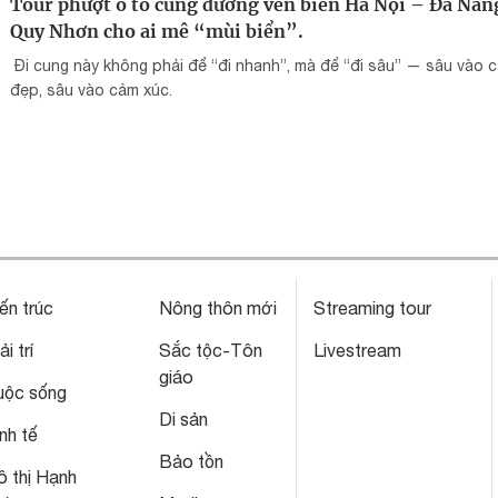
Tour phượt ô tô cung đường ven biển Hà Nội – Đà Nẵn
Quy Nhơn cho ai mê “mùi biển”.
Đi cung này không phải để “đi nhanh”, mà để “đi sâu” — sâu vào 
đẹp, sâu vào cảm xúc.
ến trúc
Nông thôn mới
Streaming tour
ải trí
Sắc tộc-Tôn
Livestream
giáo
uộc sống
Di sản
nh tế
Bảo tồn
 thị Hạnh