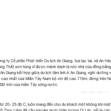
g ty Cổ phần Phát triển Du lịch An Giang, tọa lạc tại, xã An Hả
vùng Thất sơn hùng vĩ được mệnh danh là nóc nhà của đồng bằng
An Giang kết hợp giữa du lịch tâm linh ở An Giang, nghỉ dưỡng 
 núi cao nhất của Miền Tây Nam bộ với độ cao 716m, đứng trên N
đất trời của miền Tây sông nước.
Xem toàn màn hình
 từ 20- 25 độ C, luôn mang đến cho du khách một không khí mát
 hồ Thủy Liêm để cầu nguyện dưới chân tượng Di Lặc. Hồ là các