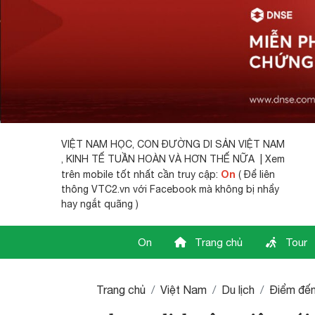
VIỆT NAM HỌC,
CON ĐƯỜNG DI SẢN VIỆT NAM
, KINH TẾ TUẦN HOÀN VÀ HƠN THẾ NỮA | Xem
On
trên mobile tốt nhất cần truy cập:
( Để liên
thông VTC2.vn với Facebook mà không bị nhẩy
hay ngắt quãng )
On
Trang chủ
Tour
Trang chủ
Việt Nam
Du lịch
Điểm đế