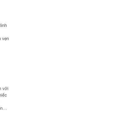
linh
n vẹn
h với
hiếc
a
ển