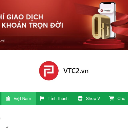
Việt Nam
Tỉnh thành
Shop V
Chợ
n