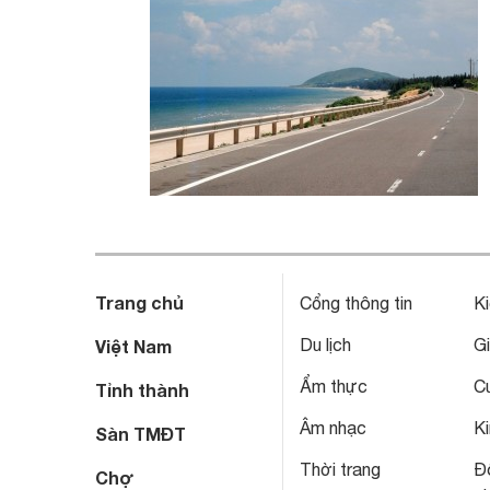
Trang chủ
Cổng thông tin
Ki
Du lịch
Gi
Việt Nam
Ẩm thực
C
Tỉnh thành
Âm nhạc
Ki
Sàn TMĐT
Thời trang
Đô
Chợ