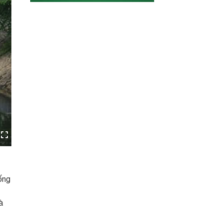
ống
à