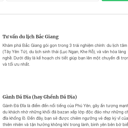
Tư vấn du lịch Bắc Giang
Khám phá Bắc Giang gói gọn trong 3 trải nghiệm chính: du lịch tâm 
(Tây Yên Tử), du lịch sinh thái (Lục Ngạn, Khe Rỗ), và văn hóa làng
nghề. Dưới đây là kế hoạch chi tiết giúp bạn lên một chuyến đi trọ
và tối ưu nhất.
Gành Đá Đĩa (hay Ghềnh Đá Đĩa)
Gành Đá Đĩa là điểm đến nổi tiếng của Phú Yên, gây ấn tượng mạn
du khách nhờ những khối đá bazan xếp lớp độc đáo như những c
đĩa khổng lồ. Đến đây, bạn sẽ được chiêm ngưỡng vẻ đẹp kỳ vĩ củ
thiên nhiên và tận hưởng không khí trong lành, bình yên bên bờ bi