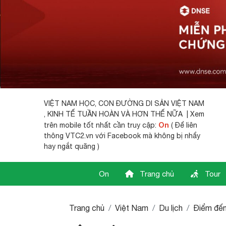
VIỆT NAM HỌC,
CON ĐƯỜNG DI SẢN VIỆT NAM
, KINH TẾ TUẦN HOÀN VÀ HƠN THẾ NỮA | Xem
On
trên mobile tốt nhất cần truy cập:
( Để liên
thông VTC2.vn với Facebook mà không bị nhẩy
hay ngắt quãng )
On
Trang chủ
Tour
Trang chủ
Việt Nam
Du lịch
Điểm đế