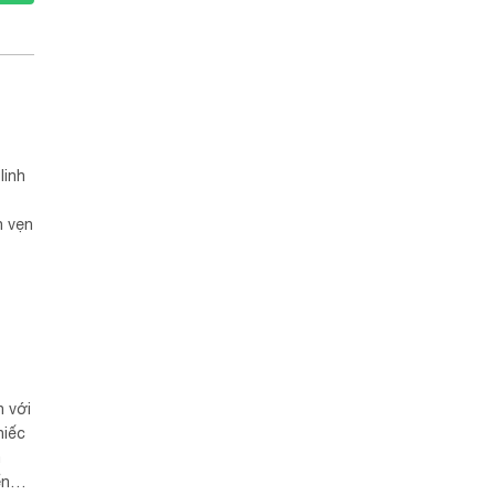
linh
n vẹn
h với
hiếc
a
ển