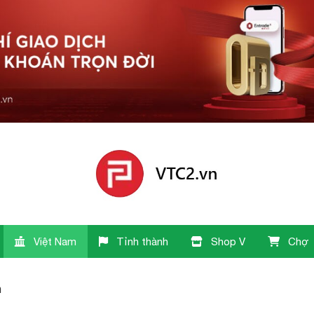
Việt Nam
Tỉnh thành
Shop V
Chợ
n