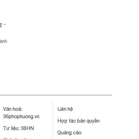
g -
cảnh
Văn hoá:
Liên hệ
36phophuong.vn
Hợp tác bản quyền
Tư liệu:
36HN
Quảng cáo