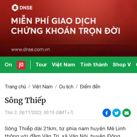
On
Tour
Việt Nam
Tỉnh thành
Shop V
Trang chủ
Việt Nam
Du lịch
Điểm đến
Sông Thiếp
Thứ 2, 28/11/2022, 00:10 (GMT+7)
Sông Thiếp dài 21km, từ phía nam huyện Mê Linh
thông với đầm Vân Trì, xã Vân Nội, huyện Đông