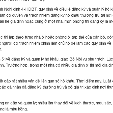
 Nghị định 4-HĐBT, quy định về điều lệ đăng ký và quản lý hộ 
dân có quyền và trách nhiệm đăng ký hộ khẩu thường trú tại nơi
n hệ gia đình hoặc cùng ở một nhà, một phòng thì đăng ký là m
ức thì lập theo từng nhà ở hoặc phòng ở tập thể của cán bộ, cô
ột người có trách nhiệm chính làm chủ hộ để làm các quy định về
h.
51về đăng ký và quản lý hộ khẩu, giao Bộ Nội vụ phụ trách. Lúc
ình. Trường hợp, trong một nhà có nhiều gia đình ở thì mỗi gia đì
ề cập rất nhiều vấn đề liên qua sổ hộ khẩu. Thời điểm này, Luật
oặc cá nhân đã đăng ký thường trú và có giá trị xác định nơi th
g an cấp và quản lý; nhiều lần thay đổi về kích thước, màu sắc,
ng là màu hồng.