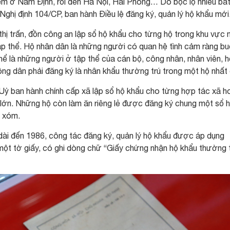
điểm ở Nam Định, rồi đến Hà Nội, Hải Phòng… Do bộc lộ nhiều bấ
Nghị định 104/CP, ban hành Điều lệ đăng ký, quản lý hộ khẩu mới
 thị trấn, đồn công an lập sổ hộ khẩu cho từng hộ trong khu vực 
 tập thể. Hộ nhân dân là những người có quan hệ tình cảm ràng bu
ể là những người ở tập thể của cán bộ, công nhân, nhân viên, 
ông dân phải đăng ký là nhân khẩu thường trú trong một hộ nhất 
ì Uỷ ban hành chính cấp xã lập sổ hộ khẩu cho từng hợp tác xã 
 lớn. Những hộ còn làm ăn riêng lẻ được đăng ký chung một sổ 
, xóm.
ài đến 1986, công tác đăng ký, quản lý hộ khẩu được áp dụng
một tờ giấy, có ghi dòng chữ “Giấy chứng nhận hộ khẩu thường t