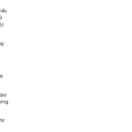
khẩu
 ở
ột
ng
nh
 quy
ường
 từ