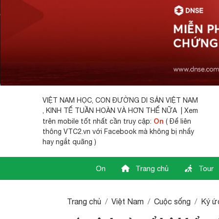
VIỆT NAM HỌC,
CON ĐƯỜNG DI SẢN VIỆT NAM
, KINH TẾ TUẦN HOÀN VÀ HƠN THẾ NỮA | Xem
On
trên mobile tốt nhất cần truy cập:
( Để liên
thông VTC2.vn với Facebook mà không bị nhẩy
hay ngắt quãng )
On
Trang chủ
Tour
Trang chủ
Việt Nam
Cuộc sống
Ký ứ