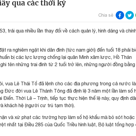
ấy qua các thời kỳ
Chia sẻ
, trải qua nhiều lần thay đổi về cách quản lý, hình dáng và chín
ặt ra nghiêm ngặt khi dân đinh (tức nam giới) đến tuổi 18 phải b
huẩn bị các lực lượng chống lại quân Minh xâm lược, Hồ Thán
i tên những trai đinh từ 2 tuổi trở lên, những người đồng bằng 
ôi, vua Lê Thái Tổ đã lệnh cho các địa phương trong cả nước l
g Đức đời vua Lê Thánh Tông đã định lệ 3 năm một lần làm sổ 
ại Điển. Thời Lê – Trịnh, tiếp tục thực hiện thể lệ này, quy định d
 và khách hệ (người cư trú tạm thời).
chặn và xử phạt các trường hợp làm sổ hộ khẩu mà bỏ sót hoặc
 rệt nhất tại Điều 285 của Quốc Triều hình luật, Bộ luật tổng hợp