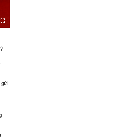
kỳ
0
 gửi
g
i