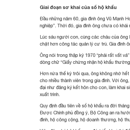
Giai đoạn sơ khai của sổ hộ khẩu
Đầu những năm 60, gia đình ông Vũ Mạnh Hoà
nghiệp”. Thời đó, gia đình ông chưa có khái 
Lúc sáu người con, cùng các cháu của ông Ho
chặt hơn công tác quản lý cư trú. Gia đình ô
Ông nói trong thập kỷ 1970 “phải rất vất vả
dòng chữ “Giấy chứng nhận hộ khẩu thường 
Hơn nửa thế kỷ trôi qua, ông không nhớ hết 
cho nhiều thành viên trong gia đình. Với ông
đại như đăng ký kết hôn cho con, làm khai 
xuất trình.
Quy định đầu tiên về sổ hộ khẩu ra đời thán
Được Chính phủ đồng ý, Bộ Công an ra hướng
đình, hộ công cộng, hộ doanh thương, hộ th