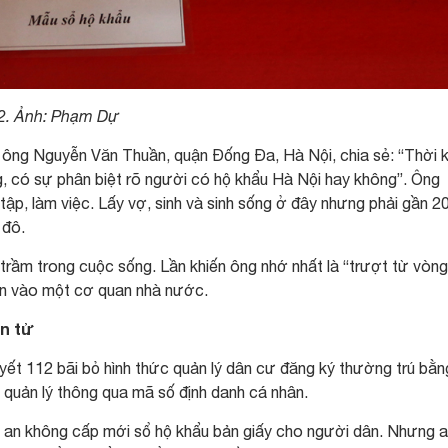
2. Ảnh: Phạm Dự
 ông Nguyễn Văn Thuần, quận Đống Đa, Hà Nội, chia sẻ: “Thời 
g, có sự phân biệt rõ người có hộ khẩu Hà Nội hay không”. Ông
tập, làm việc. Lấy vợ, sinh và sinh sống ở đây nhưng phải gần 2
 đô.
 trầm trong cuộc sống. Lần khiến ông nhớ nhất là “trượt từ vòng
yển vào một cơ quan nhà nước.
n tử
yết 112 bãi bỏ hình thức quản lý dân cư đăng ký thường trú bằn
c quản lý thông qua mã số định danh cá nhân.
ng an không cấp mới sổ hộ khẩu bản giấy cho người dân. Nhưng a