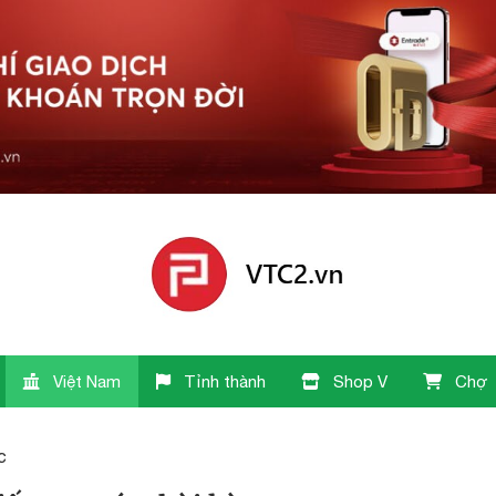
Việt Nam
Tỉnh thành
Shop V
Chợ
c