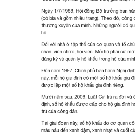
Ngày 1/7/1988, Hội đồng Bộ trưởng ban hành
(có bìa và gồm nhiều trang). Theo đó, công 
thường xuyên của mình. Những người có qua
hộ.
Đối với nhà ở tập thể của cơ quan và tổ ch
nhân, viên chức, hội viên. Mỗi hộ phải cử m
đăng ký và quản lý hộ khẩu trong hộ của mìn
Đến năm 1997, Chính phủ ban hành Nghị định 
này, mỗi hộ gia đình có một sổ hộ khẩu gia đ
được lập một sổ hộ khẩu gia đình riêng.
Mười năm sau, 2006, Luật Cư trú ra đời và đ
định, số hộ khẩu được cấp cho hộ gia đình h
trú của công dân.
Tại giai đoạn này, sổ hộ khẩu do cơ quan côn
màu nâu đến xanh đậm, xanh nhạt và cuối cù