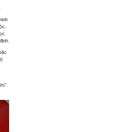
t
.
mình
ộc,
học
định.
hoặc
hộ
rú”.