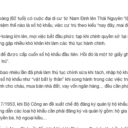
ng (82 tuổi) có cuộc đại di cư từ Nam Định lên Thái Nguyên “l
niệm thế nào là sổ hộ khẩu, việc cư trú theo kiểu “nay đây, mai đ
àng lớn lên, mọi việc bắt đầu phức tạp khi chính quyền sở tại 
ng gặp nhiều khó khăn khi làm các thủ tục hành chính.
” để được cấp cuốn sổ hộ khẩu đầu tiên. Hồi đó là một tờ giấy gh
trú”.
bao nhiêu lần đã phải làm thủ tục chỉnh sửa khi tách, nhập hộ k
, sổ hộ khẩu như “vật bất ly thân” khi song hành trong các việc t
sinh cho cháu, mua bán nhà đất, vay vốn ngân hàng… đều cần phả
g 7/1953, khi Bộ Công an đề xuất chế độ đăng ký quản lý hộ khẩu
 dẫn các loại hộ khẩu cần phải đăng ký và quản lý gồm: hộ gia
uyền bè, hộ ngoại kiều…