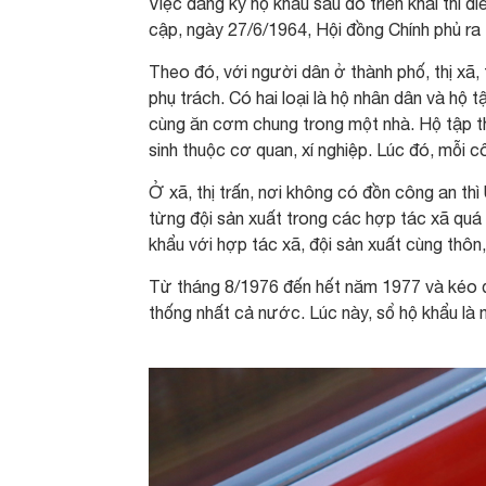
Việc đăng ký hộ khẩu sau đó triển khai thí 
cập, ngày 27/6/1964, Hội đồng Chính phủ ra 
Theo đó, với người dân ở thành phố, thị xã,
phụ trách. Có hai loại là hộ nhân dân và hộ
cùng ăn cơm chung trong một nhà. Hộ tập th
sinh thuộc cơ quan, xí nghiệp. Lúc đó, mỗi c
Ở xã, thị trấn, nơi không có đồn công an th
từng đội sản xuất trong các hợp tác xã quá
khẩu với hợp tác xã, đội sản xuất cùng thôn
Từ tháng 8/1976 đến hết năm 1977 và kéo d
thống nhất cả nước. Lúc này, sổ hộ khẩu là 