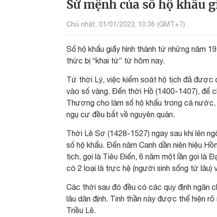
Sứ mệnh của sổ hộ khẩu gi
Chủ nhật, 01/01/2023, 10:36 (GMT+7)
Sổ hộ khẩu giấy hình thành từ những năm 1953
thức bị “khai tử” từ hôm nay.
Từ thời Lý, việc kiểm soát hộ tịch đã được đ
vào sổ vàng. Đến thời Hồ (1400-1407), để c
Thương cho làm sổ hộ khẩu trong cả nước, gh
ngụ cư đều bắt về nguyên quán.
Thời Lê Sơ (1428-1527) ngay sau khi lên ng
sổ hộ khẩu. Đến năm Canh dần niên hiệu Hồn
tịch, gọi là Tiêu Điển, 6 năm một lần gọi là Đ
có 2 loại là trực hệ (người sinh sống từ lâu)
Các thời sau đó đều có các quy định ngăn 
lâu dân định. Tinh thần này được thể hiện rõ
Triều Lê.