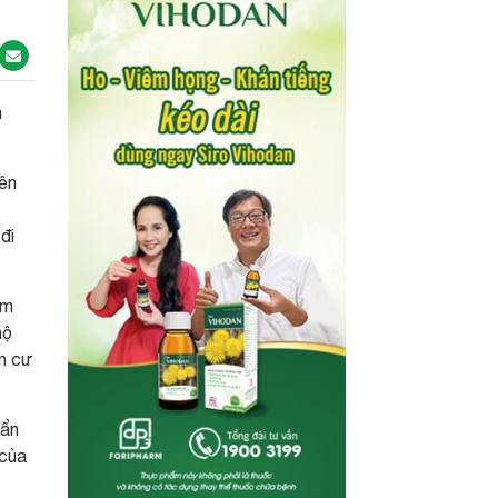
h
iên
đi
àm
hộ
ân cư
 ẩn
 của