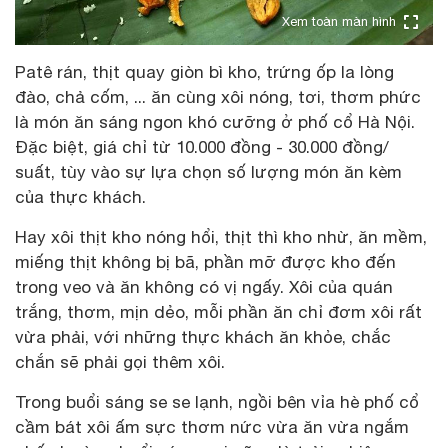
Xem toàn màn hình
Patê rán, thịt quay giòn bì kho, trứng ốp la lòng
đào, chả cốm, ... ăn cùng xôi nóng, tơi, thơm phức
là món ăn sáng ngon khó cưỡng ở phố cổ Hà Nội.
Đặc biệt, giá chỉ từ 10.000 đồng - 30.000 đồng/
suất, tùy vào sự lựa chọn số lượng món ăn kèm
của thực khách.
Hay xôi thịt kho nóng hổi, thịt thì kho nhừ, ăn mềm,
miếng thịt không bị bã, phần mỡ được kho đến
trong veo và ăn không có vị ngấy. Xôi của quán
trắng, thơm, mịn dẻo, mỗi phần ăn chỉ đơm xôi rất
vừa phải, với những thực khách ăn khỏe, chắc
chắn sẽ phải gọi thêm xôi.
Trong buổi sáng se se lạnh, ngồi bên vỉa hè phố cổ
cầm bát xôi ấm sực thơm nức vừa ăn vừa ngắm