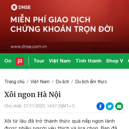
On
Tour
Việt Nam
Tỉnh thành
Shop V
Trang chủ
Việt Nam
Du lịch
Du lịch ẩm thực
Xôi ngon Hà Nội
Chủ nhật, 27/11/2022, 14:57 (GMT+7)
Xôi từ lâu đã trở thành thức quà nếp ngon lành
được nhiều người yêu thích và lựa chọn. Bạn đã