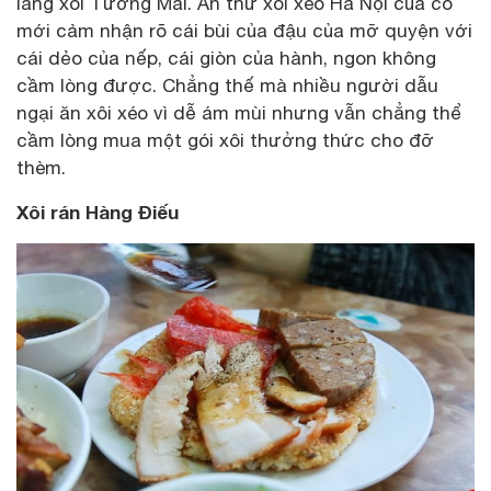
làng xôi Tương Mai. Ăn thử xôi xéo Hà Nội của cô
mới cảm nhận rõ cái bùi của đậu của mỡ quyện với
cái dẻo của nếp, cái giòn của hành, ngon không
cầm lòng được. Chẳng thế mà nhiều người dẫu
ngại ăn xôi xéo vì dễ ám mùi nhưng vẫn chẳng thể
cầm lòng mua một gói xôi thưởng thức cho đỡ
thèm.
Xôi rán Hàng Điếu