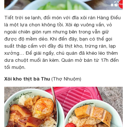
Tiết trời se lạnh, đổi món với đĩa xôi rán Hàng Điếu
là một lựa chọn không tồi. Xôi ép vuông vắn, vỏ
ngoài chiên giòn rụm nhưng bên trong vẫn giữ
được độ mềm dẻo. Khi đến đây, bạn có thể gọi
suất thập cẩm với đầy đủ thịt kho, trứng rán, lạp
xưởng… Để giải ngấy, chủ quán đã khéo léo thêm
dưa chuột muối ăn kèm. Quán mở bán từ 17h đến
tối muộn.
Xôi kho thịt bà Thu
(Thợ Nhuộm)