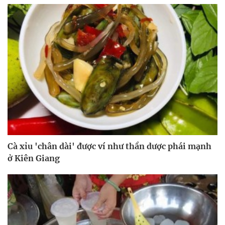
Cà xỉu 'chân dài' được ví như thần dược phái mạnh
ở Kiên Giang